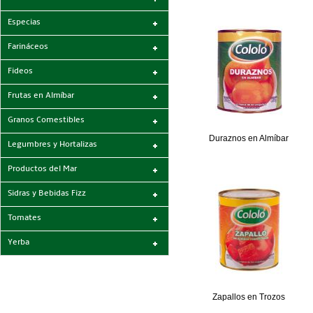
Especias
Farináceos
Fideos
Frutas en Almíbar
Granos Comestibles
Duraznos en Almíbar
Legumbres y Hortalizas
Productos del Mar
Sidras y Bebidas Fizz
Tomates
Yerba
Zapallos en Trozos