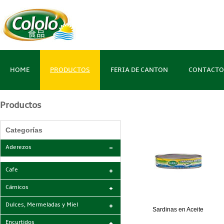
HOME
PRODUCTOS
FERIA DE CANTON
CONTACTO
Productos
Categorías
Aderezos
Cafe
Cárnicos
Dulces, Mermeladas y Miel
Sardinas en Aceite
Encurtidos